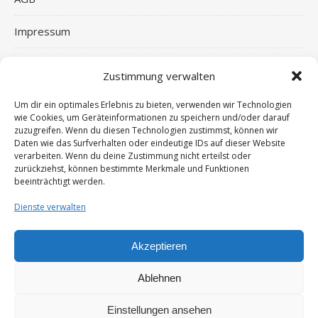
Impressum
Widerrufsbelehrung
Zustimmung verwalten
Haftungsausschluss
Um dir ein optimales Erlebnis zu bieten, verwenden wir Technologien
wie Cookies, um Geräteinformationen zu speichern und/oder darauf
Datenschutzerklärung
zuzugreifen. Wenn du diesen Technologien zustimmst, können wir
Daten wie das Surfverhalten oder eindeutige IDs auf dieser Website
verarbeiten. Wenn du deine Zustimmung nicht erteilst oder
Cookie-Richtlinie (EU)
zurückziehst, können bestimmte Merkmale und Funktionen
beeinträchtigt werden.
Widerruf von Dienstleistungen
Dienste verwalten
Akzeptieren
© 2026 ginster-media
Ablehnen
Start
Angebote
Über mich
Kontakt | Termin
Geburtsrahmen
Babybauchabdruck
Abform-Geschenk-Set
Einstellungen ansehen